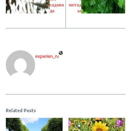
садово
метод
да
ы
experien_ru
Related Posts