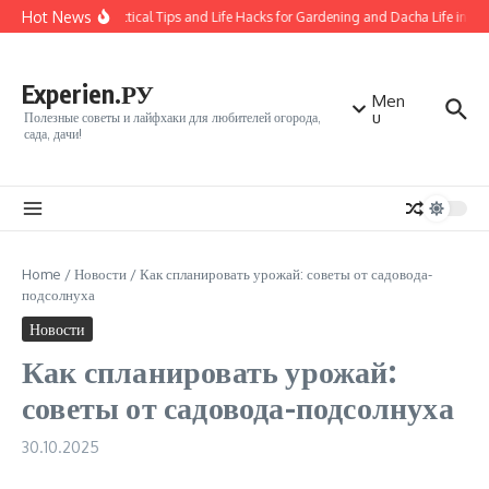
Перейти к содержанию
Hot News
50 Practical Tips and Life Hacks for Gardening and Dacha Life in Vla
Experien.РУ
Men
u
Полезные советы и лайфхаки для любителей огорода,
сада, дачи!
Home
/
Новости
/
Как спланировать урожай: советы от садовода-
подсолнуха
Новости
Как спланировать урожай:
советы от садовода-подсолнуха
30.10.2025