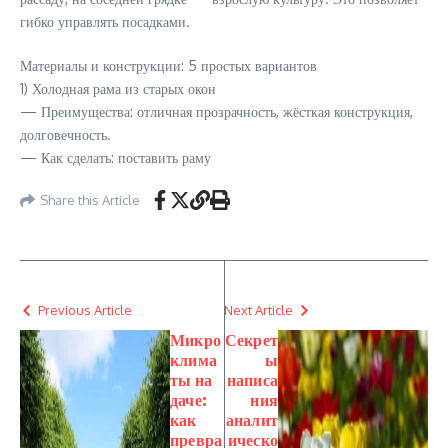
гибко управлять посадками.
Материалы и конструкции: 5 простых вариантов
1) Холодная рама из старых окон
— Преимущества: отличная прозрачность, жёсткая конструкция,
долговечность.
— Как сделать: поставить раму
Share this Article
Previous Article
Next Article
Микро
Секрет
клима
ы
ты на
написа
даче:
ния
как
аналит
превра
ическо