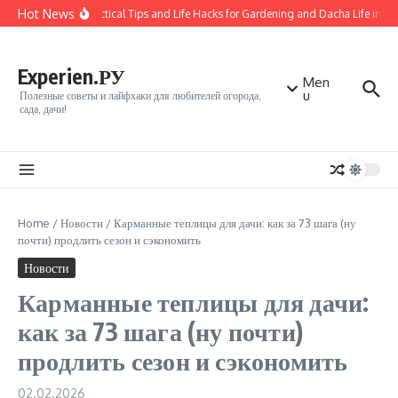
Перейти к содержанию
Hot News
50 Practical Tips and Life Hacks for Gardening and Dacha Life in Vl
Experien.РУ
Men
u
Полезные советы и лайфхаки для любителей огорода,
сада, дачи!
Home
/
Новости
/
Карманные теплицы для дачи: как за 73 шага (ну
почти) продлить сезон и сэкономить
Новости
Карманные теплицы для дачи:
как за 73 шага (ну почти)
продлить сезон и сэкономить
02.02.2026