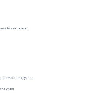
плолюбивых культур.
носьте по инструкции.
 от соли).