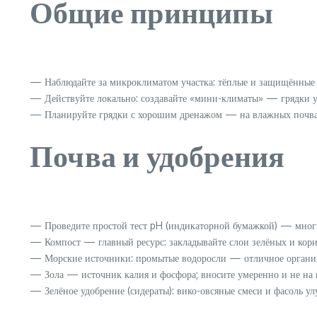
Общие принципы
— Наблюдайте за микроклиматом участка: тёплые и защищённые от
— Действуйте локально: создавайте «мини-климаты» — грядки у
— Планируйте грядки с хорошим дренажом — на влажных почвах
Почва и удобрения
— Проведите простой тест pH (индикаторной бумажкой) — многи
— Компост — главный ресурс: закладывайте слои зелёных и кори
— Морские источники: промытые водоросли — отличное органичес
— Зола — источник калия и фосфора; вносите умеренно и не на 
— Зелёное удобрение (сидераты): вико-овсяные смеси и фасоль у