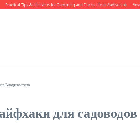
actical Tips & Life Hacks for Gardening and Dacha Life in Vladivostok
Smart Dac
ков Владивостока
айфхаки для садоводов