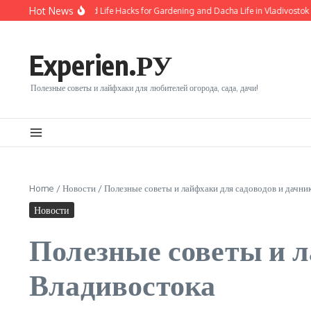
Перейти к содержанию
Hot News
0 Practical Tips and Life Hacks for Gardening and Dacha Life in Vladivostok
Pr
Experien.РУ
Полезные советы и лайфхаки для любителей огорода, сада, дачи!
Home
/
Новости
/
Полезные советы и лайфхаки для садоводов и дачни
Новости
Полезные советы и л
Владивостока