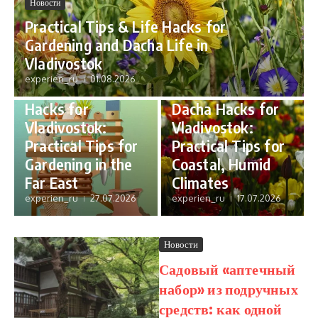
Новости
Practical Tips & Life Hacks for
Gardening and Dacha Life in
Новости
Vladivostok
Новости
Essential
experien_ru
01.08.2026
Smart Dacha
Gardening and
Hacks for
Dacha Hacks for
Vladivostok:
Vladivostok:
Practical Tips for
Practical Tips for
Gardening in the
Coastal, Humid
Far East
Climates
experien_ru
27.07.2026
experien_ru
17.07.2026
Новости
Садовый «аптечный
набор» из подручных
средств: как одной