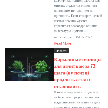
квалификационной работы для
многих студентов становится
настоящим испытанием на
прочность. Если с теоретической
частью обычно удается
справиться благодаря обилию
литературы и учебн...
experien_ru
04.02.2026
Read More
Новости
Карманные теплицы
для дачи: как за 73
шага (ну почти)
продлить сезон и
сэкономить
Я пенсионер, мне 73 года, и я
люблю свои грядки так же, как
когда впервые поставил на даче
старое окно вместо купола над