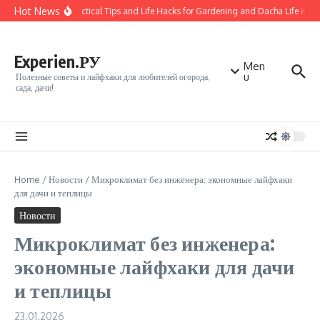
Перейти к содержанию
Hot News
50 Practical Tips and Life Hacks for Gardening and Dacha Life in Vl
Experien.РУ
Men
u
Полезные советы и лайфхаки для любителей огорода,
сада, дачи!
Home
/
Новости
/
Микроклимат без инженера: экономные лайфхаки
для дачи и теплицы
Новости
Микроклимат без инженера:
экономные лайфхаки для дачи
и теплицы
23.01.2026