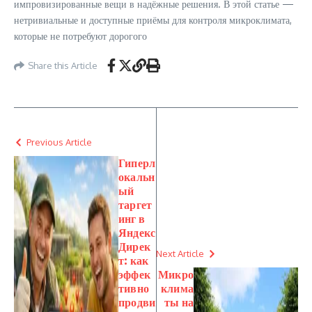
импровизированные вещи в надёжные решения. В этой статье —
нетривиальные и доступные приёмы для контроля микроклимата,
которые не потребуют дорогого
Share this Article
Previous Article
Гиперл
окальн
ый
таргет
инг в
Яндекс
Дирек
Next Article
т: как
эффек
Микро
тивно
клима
продви
ты на