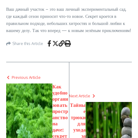
Ваш дачный участок – это ваш личный экспериментальный сад,
где каждый сезон приносит что-то новое. Секрет кроется в
правильном подходе, небольших хитростях и большой любви к
вашему делу. Так что вперед — к новым зелёным приключениям!
Share this Article
Previous Article
Как
удобно
Next Article
органи
зовать
Тайны
простр
е
анство
трюки
на
для
даче:
ухода
секрет
за