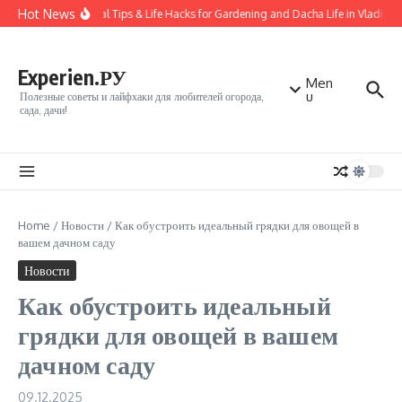
Перейти к содержанию
Hot News
Practical Tips & Life Hacks for Gardening and Dacha Life in Vladivost
Experien.РУ
Men
u
Полезные советы и лайфхаки для любителей огорода,
сада, дачи!
Home
/
Новости
/
Как обустроить идеальный грядки для овощей в
вашем дачном саду
Новости
Как обустроить идеальный
грядки для овощей в вашем
дачном саду
09.12.2025