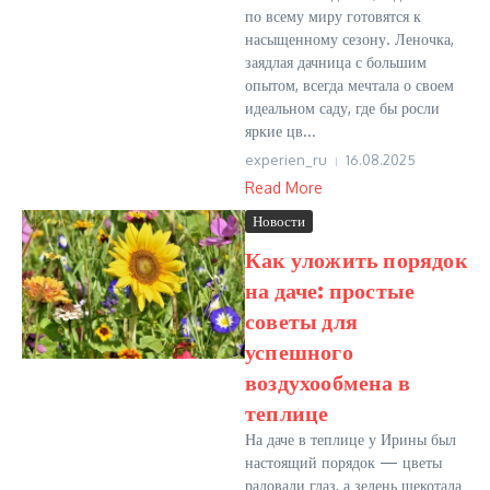
по всему миру готовятся к
насыщенному сезону. Леночка,
заядлая дачница с большим
опытом, всегда мечтала о своем
идеальном саду, где бы росли
яркие цв...
experien_ru
16.08.2025
Read More
Новости
Как уложить порядок
на даче: простые
советы для
успешного
воздухообмена в
теплице
На даче в теплице у Ирины был
настоящий порядок — цветы
радовали глаз, а зелень щекотала