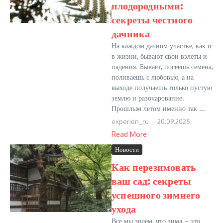
плодородными:
секреты честного
дачника
На каждом дачном участке, как и
в жизни, бывают свои взлеты и
падения. Бывает, посеешь семена,
поливаешь с любовью, а на
выходе получаешь только пустую
землю и разочарование.
Прошлым летом именно так ...
experien_ru
20.09.2025
Read More
Новости
Как перезимовать
ваш сад: секреты
успешного зимнего
ухода
Все мы знаем, что зима – это