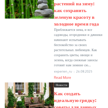
растений на зиму:
как сохранить
зеленую красоту в
холодное время года
Приближается зима, и все
садоводы, огородники и дачники
начинают испытывать
беспокойство за своих
растительных любимцев. Как
сохранить цветы, овощи и
зелень, когда снежные заносы
готовят нам зимние сю...
experien_ru
26.08.2025
Read More
Новости
Как создать
идеальную грядку:
советы для дачных