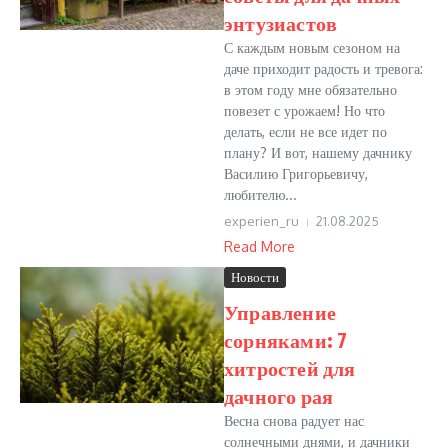
энтузиастов
С каждым новым сезоном на
даче приходит радость и тревога:
в этом году мне обязательно
повезет с урожаем! Но что
делать, если не все идет по
плану? И вот, нашему дачнику
Василию Григорьевичу,
любителю...
experien_ru
21.08.2025
Read More
Новости
Управление
сорняками: 7
хитростей для
дачного рая
Весна снова радует нас
солнечными днями, и дачники