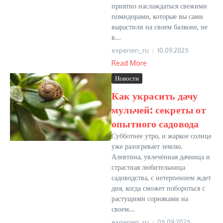
приятно наслаждаться свежими
помидорами, которые вы сами
вырастили на своем балконе, не
в...
experien_ru
10.09.2025
Read More
Новости
Как украсить дачу
мульчей: секреты от
опытного садовода
Субботнее утро, и жаркое солнце
уже разогревает землю.
Алевтина, увлечённая дачница и
страстная любительница
садоводства, с нетерпением ждет
дня, когда сможет побороться с
растущими сорняками на
своем...
experien_ru
05.09.2025