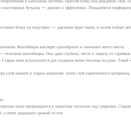
егенеративные и капельные системы. Простая бочка под дождевой слив, с
из пластиковых бутылок — дешево и эффективно. Понадобятся перфорато
Поставьте бочку на подставку — давление будет выше, и полив пойдет ак
внимания. Контейнеры выглядят однообразно и занимают много места.
— отличные контейнеры. Они дают глубину, тепло и защиту от сорняков
 Старые окна используются для создания мини-теплицы на раме. Такой 
ра слой камней и старых кирпичей, затем слой герметичного материала, 
ю.
материалы легко превращаются в защитные «куполы» над грядками. Стар
й, а сетки защищают урожай от пти