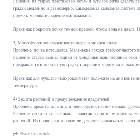
Решение: из старых пластиковых бочек и бутылок легко сделать р
грядки медленно и равномерно. Самодельная капельная система 
прямо к корням, испарение минимально.
Практика: покройте бочку темной краской, чтобы вода не цвела. 
3) Многофункциональные контейнеры и микроклимат
Проблема: почва истощается. Маленькие грядки требуют частого 
Решение: старые ванны, ящики от холодильников, негодные баки 
превращается в мобильную грядку с хорошим корневым климатом.
Практика: для лучшего «микроклимата» положите на дно контейне
температуры.
4) Защита растений и предупреждение вредителей
Проблема: вредители, птицы и непогода постоянно мешают урожа
Решение: сетки от старых окон, занавесок и противомоскитные 
растений. Из проволоки и паллетов делаются каркасы для растени
Share this Article