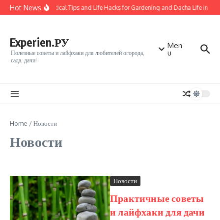
Перейти к содержанию
Hot News
50 Practical Tips and Life Hacks for Gardening and Dacha Life in Vlad
Experien.РУ
Men
u
Полезные советы и лайфхаки для любителей огорода,
сада, дачи!
Home
/
Новости
Новости
Новости
Практичные советы
и лайфхаки для дачи