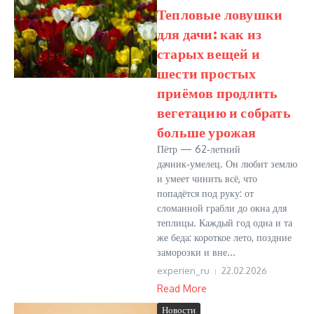
Тепловые ловушки
для дачи: как из
старых вещей и
шести простых
приёмов продлить
вегетацию и собрать
больше урожая
Пётр — 62‑летний
дачник‑умелец. Он любит землю
и умеет чинить всё, что
попадётся под руку: от
сломанной грабли до окна для
теплицы. Каждый год одна и та
же беда: короткое лето, поздние
заморозки и вне...
experien_ru
22.02.2026
Read More
Новости