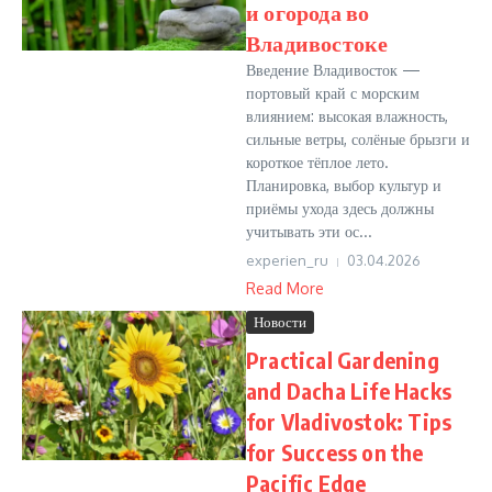
и огорода во
Владивостоке
Введение Владивосток —
портовый край с морским
влиянием: высокая влажность,
сильные ветры, солёные брызги и
короткое тёплое лето.
Планировка, выбор культур и
приёмы ухода здесь должны
учитывать эти ос...
experien_ru
03.04.2026
Read More
Новости
Practical Gardening
and Dacha Life Hacks
for Vladivostok: Tips
for Success on the
Pacific Edge