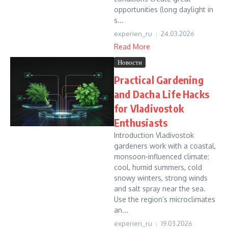
opportunities (long daylight in
s...
experien_ru
24.03.2026
Read More
Новости
Practical Gardening
and Dacha Life Hacks
for Vladivostok
Enthusiasts
Introduction Vladivostok
gardeners work with a coastal,
monsoon-influenced climate:
cool, humid summers, cold
snowy winters, strong winds
and salt spray near the sea.
Use the region’s microclimates
an...
experien_ru
19.03.2026